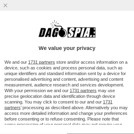
CAFONALINO – ALLA MOSTRA DI PIETRO
RUFFO, GRANDI PROTAGONISTE SONO
CARMEN LLERA E GINEVRA ELKANN...
We value your privacy
VAI ALL'ARTICOLO
We and our
1731 partners
store and/or access information on a
device, such as cookies and process personal data, such as
unique identifiers and standard information sent by a device for
personalised advertising and content, advertising and content
measurement, audience research and services development.
With your permission we and our
1731 partners
may use
precise geolocation data and identification through device
scanning. You may click to consent to our and our
1731
partners
’ processing as described above. Alternatively you may
access more detailed information and change your preferences
before consenting or to refuse consenting. Please note that
some processing of your personal data may not require your
consent, but you have a right to object to such processing. Your