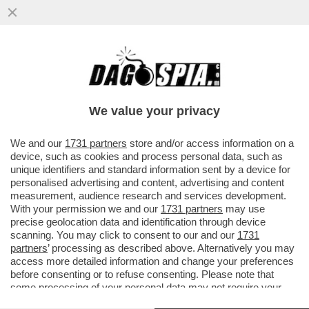
CAFONALINO – ALLA MOSTRA DI PIETRO
RUFFO, GRANDI PROTAGONISTE SONO
CARMEN LLERA E GINEVRA ELKANN...
We value your privacy
VAI ALL'ARTICOLO
We and our
1731 partners
store and/or access information on a
device, such as cookies and process personal data, such as
unique identifiers and standard information sent by a device for
personalised advertising and content, advertising and content
measurement, audience research and services development.
With your permission we and our
1731 partners
may use
precise geolocation data and identification through device
scanning. You may click to consent to our and our
1731
partners
’ processing as described above. Alternatively you may
access more detailed information and change your preferences
before consenting or to refuse consenting. Please note that
some processing of your personal data may not require your
consent, but you have a right to object to such processing. Your