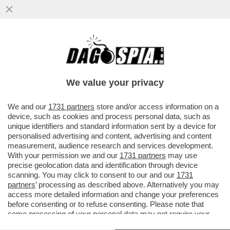
CAFONALINO DELL'INCIVILTA’ – IL VIVACE
‘DIBBBATTITO’ SUL SAGGIO ‘LA POLITICA
DELL'INCIVILTÀ’...
We value your privacy
VAI ALL'ARTICOLO
We and our
1731 partners
store and/or access information on a
device, such as cookies and process personal data, such as
unique identifiers and standard information sent by a device for
personalised advertising and content, advertising and content
measurement, audience research and services development.
With your permission we and our
1731 partners
may use
precise geolocation data and identification through device
scanning. You may click to consent to our and our
1731
partners
’ processing as described above. Alternatively you may
access more detailed information and change your preferences
before consenting or to refuse consenting. Please note that
some processing of your personal data may not require your
consent, but you have a right to object to such processing. Your