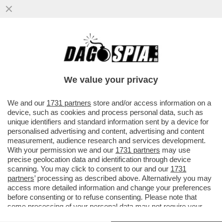
CAFONALINO DELL'INCIVILTA’ – IL VIVACE
‘DIBBBATTITO’ SUL SAGGIO ‘LA POLITICA
DELL'INCIVILTÀ’...
We value your privacy
VAI ALL'ARTICOLO
We and our
1731 partners
store and/or access information on a
device, such as cookies and process personal data, such as
unique identifiers and standard information sent by a device for
personalised advertising and content, advertising and content
measurement, audience research and services development.
With your permission we and our
1731 partners
may use
precise geolocation data and identification through device
scanning. You may click to consent to our and our
1731
partners
’ processing as described above. Alternatively you may
access more detailed information and change your preferences
before consenting or to refuse consenting. Please note that
some processing of your personal data may not require your
consent, but you have a right to object to such processing. Your