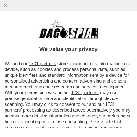
CAFONALINO DELL'INCIVILTA’ – IL VIVACE
‘DIBBBATTITO’ SUL SAGGIO ‘LA POLITICA
DELL'INCIVILTÀ’...
We value your privacy
VAI ALL'ARTICOLO
We and our
1731 partners
store and/or access information on a
device, such as cookies and process personal data, such as
unique identifiers and standard information sent by a device for
personalised advertising and content, advertising and content
measurement, audience research and services development.
With your permission we and our
1731 partners
may use
precise geolocation data and identification through device
scanning. You may click to consent to our and our
1731
partners
’ processing as described above. Alternatively you may
access more detailed information and change your preferences
before consenting or to refuse consenting. Please note that
some processing of your personal data may not require your
consent, but you have a right to object to such processing. Your