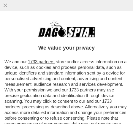
UNO STRANAMENTE LUCIDO 'FURBIZIO'
CORONA FA LA CERETTA A GIORGIA
SOLERI E DAMIANO DEI MANESKIN
We value your privacy
VAI ALL'ARTICOLO
We and our
1733 partners
store and/or access information on a
device, such as cookies and process personal data, such as
unique identifiers and standard information sent by a device for
personalised advertising and content, advertising and content
measurement, audience research and services development.
With your permission we and our
1733 partners
may use
precise geolocation data and identification through device
scanning. You may click to consent to our and our
1733
partners
’ processing as described above. Alternatively you may
access more detailed information and change your preferences
before consenting or to refuse consenting. Please note that
some processing of your personal data may not require your
consent, but you have a right to object to such processing. Your