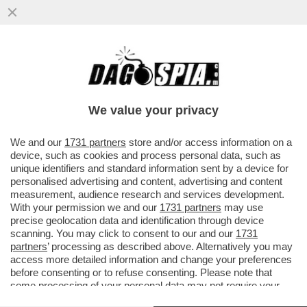
UNO STRANAMENTE LUCIDO 'FURBIZIO'
CORONA FA LA CERETTA A GIORGIA
SOLERI E DAMIANO DEI MANESKIN
We value your privacy
VAI ALL'ARTICOLO
We and our
1731 partners
store and/or access information on a
device, such as cookies and process personal data, such as
unique identifiers and standard information sent by a device for
personalised advertising and content, advertising and content
measurement, audience research and services development.
With your permission we and our
1731 partners
may use
precise geolocation data and identification through device
scanning. You may click to consent to our and our
1731
partners
’ processing as described above. Alternatively you may
access more detailed information and change your preferences
before consenting or to refuse consenting. Please note that
some processing of your personal data may not require your
consent, but you have a right to object to such processing. Your