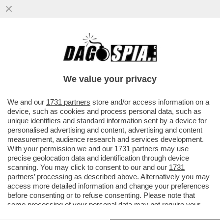
A MONTECITORIO SONO BRAVI CON IL
BIANCHETTO.LE RIVELAZIONI DI
FANPAGE.E LA PRECISAZIONE DELLA
We value your privacy
CAMERA
VAI ALL'ARTICOLO
We and our
1731 partners
store and/or access information on a
device, such as cookies and process personal data, such as
unique identifiers and standard information sent by a device for
personalised advertising and content, advertising and content
measurement, audience research and services development.
With your permission we and our
1731 partners
may use
precise geolocation data and identification through device
scanning. You may click to consent to our and our
1731
partners
’ processing as described above. Alternatively you may
access more detailed information and change your preferences
before consenting or to refuse consenting. Please note that
some processing of your personal data may not require your
consent, but you have a right to object to such processing. Your