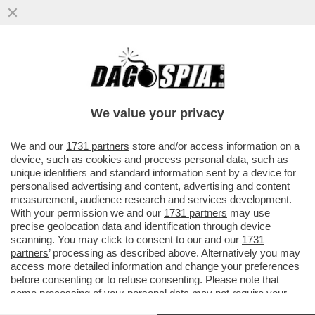
A MONTECITORIO SONO BRAVI CON IL
BIANCHETTO.LE RIVELAZIONI DI
FANPAGE.E LA PRECISAZIONE DELLA
We value your privacy
CAMERA
VAI ALL'ARTICOLO
We and our
1731 partners
store and/or access information on a
device, such as cookies and process personal data, such as
unique identifiers and standard information sent by a device for
personalised advertising and content, advertising and content
measurement, audience research and services development.
With your permission we and our
1731 partners
may use
precise geolocation data and identification through device
scanning. You may click to consent to our and our
1731
partners
’ processing as described above. Alternatively you may
access more detailed information and change your preferences
before consenting or to refuse consenting. Please note that
some processing of your personal data may not require your
consent, but you have a right to object to such processing. Your