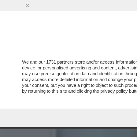
A MONTECITORIO SONO BRA
PRECISAZIONE DELLA CA
VAI ALL'ARTICOLO
We and our
1731 partners
store and/or access information
device for personalised advertising and content, advert
may use precise geolocation data and identification throu
may access more detailed information and change your pre
your consent, but you have a right to object to such proc
by returning to this site and clicking the
privacy policy
butt