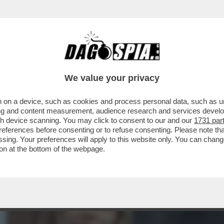
VI CON IL BIANCHETTO.LE RIVELAZIONI DI
MERA
We value your privacy
 on a device, such as cookies and process personal data, such as uni
ising and content measurement, audience research and services deve
gh device scanning. You may click to consent to our and our
1731 par
ferences before consenting or to refuse consenting. Please note th
essing. Your preferences will apply to this website only. You can cha
on at the bottom of the webpage.