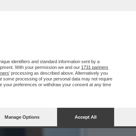
 FANPAGE.E LA
que identifiers and standard information sent by a
lopment. With your permission we and our
1731 partners
tners
’ processing as described above. Alternatively you
at some processing of your personal data may not require
nge your preferences or withdraw your consent at any time
Manage Options
Accept All