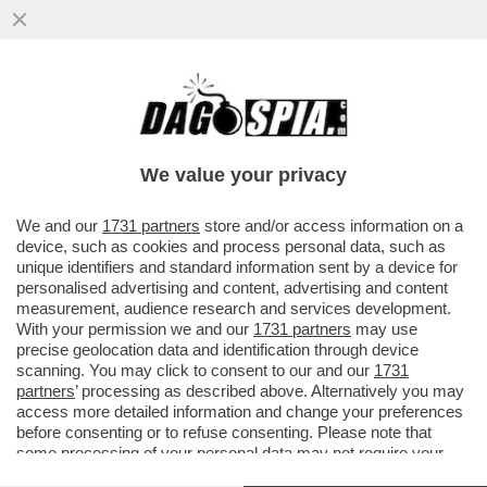
AL QUIRINALE È STAGIONE DI MELONI: LA
DUCETTA GIGIONEGGIA, PARLA E BACIA
TUTTI AL RICEVIMENTO
We value your privacy
VAI ALL'ARTICOLO
We and our
1731 partners
store and/or access information on a
device, such as cookies and process personal data, such as
unique identifiers and standard information sent by a device for
personalised advertising and content, advertising and content
measurement, audience research and services development.
With your permission we and our
1731 partners
may use
precise geolocation data and identification through device
scanning. You may click to consent to our and our
1731
partners
’ processing as described above. Alternatively you may
access more detailed information and change your preferences
before consenting or to refuse consenting. Please note that
some processing of your personal data may not require your
consent, but you have a right to object to such processing. Your