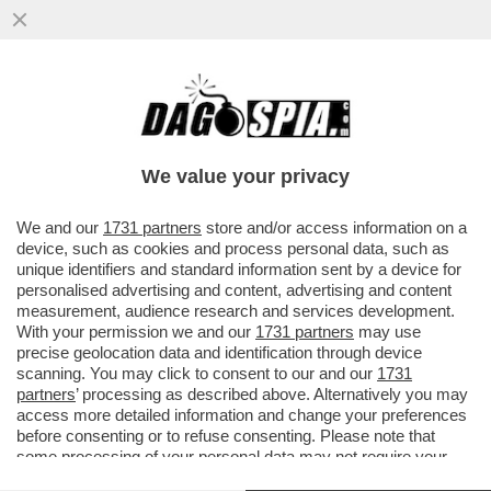
PIANTEDOSI NON HA IL CORAGGIO DI
PARLARE DELLA SUA RELAZIONE CON
CLAUDIA CONTE, MA SOLO ...
We value your privacy
VAI ALL'ARTICOLO
We and our
1731 partners
store and/or access information on a
device, such as cookies and process personal data, such as
unique identifiers and standard information sent by a device for
personalised advertising and content, advertising and content
measurement, audience research and services development.
With your permission we and our
1731 partners
may use
precise geolocation data and identification through device
scanning. You may click to consent to our and our
1731
partners
’ processing as described above. Alternatively you may
access more detailed information and change your preferences
before consenting or to refuse consenting. Please note that
some processing of your personal data may not require your
consent, but you have a right to object to such processing. Your