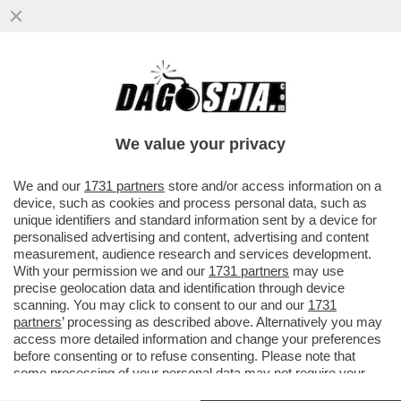
PIANTEDOSI NON HA IL CORAGGIO DI
PARLARE DELLA SUA RELAZIONE CON
CLAUDIA CONTE, MA SOLO ...
We value your privacy
VAI ALL'ARTICOLO
We and our
1731 partners
store and/or access information on a
device, such as cookies and process personal data, such as
unique identifiers and standard information sent by a device for
personalised advertising and content, advertising and content
measurement, audience research and services development.
With your permission we and our
1731 partners
may use
precise geolocation data and identification through device
scanning. You may click to consent to our and our
1731
partners
’ processing as described above. Alternatively you may
access more detailed information and change your preferences
before consenting or to refuse consenting. Please note that
some processing of your personal data may not require your
CLAUDIA CONTE NOMINATA IN COMMISSIONE SICUREZZA DELLA
consent, but you have a right to object to such processing. Your
CAMERA