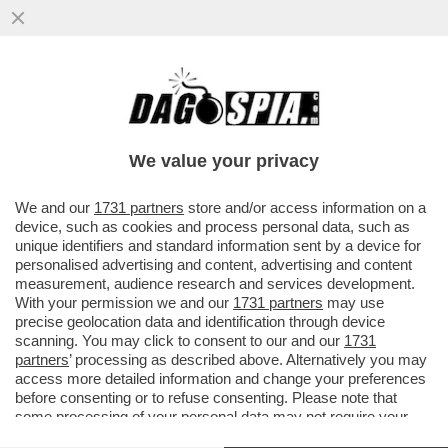
ARCHEO: L’ESORDIO TELEVISIVO DI
ARIANNA MELONI – ERA IL 12 GENNAIO
1995 QUANDO LA 'SORELLA D’ITALIA.
We value your privacy
VAI ALL'ARTICOLO
We and our
1731 partners
store and/or access information on a
device, such as cookies and process personal data, such as
unique identifiers and standard information sent by a device for
personalised advertising and content, advertising and content
measurement, audience research and services development.
With your permission we and our
1731 partners
may use
precise geolocation data and identification through device
scanning. You may click to consent to our and our
1731
partners
’ processing as described above. Alternatively you may
access more detailed information and change your preferences
before consenting or to refuse consenting. Please note that
some processing of your personal data may not require your
consent, but you have a right to object to such processing. Your