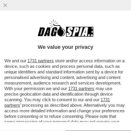
CIAK, MI GIRA! - DOVE ERAVAMO RIMASTI
CON GLI INCASSI? AH, CERTO, CON
'SUPER MARIO GALAXY IL FILM'..
We value your privacy
VAI ALL'ARTICOLO
We and our
1731 partners
store and/or access information on a
device, such as cookies and process personal data, such as
unique identifiers and standard information sent by a device for
personalised advertising and content, advertising and content
measurement, audience research and services development.
With your permission we and our
1731 partners
may use
precise geolocation data and identification through device
scanning. You may click to consent to our and our
1731
partners
’ processing as described above. Alternatively you may
access more detailed information and change your preferences
before consenting or to refuse consenting. Please note that
some processing of your personal data may not require your
consent, but you have a right to object to such processing. Your