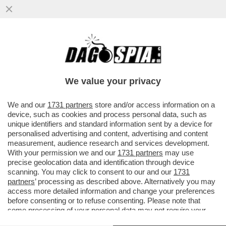
CIAK, MI GIRA! - DOVE ERAVAMO RIMASTI
CON GLI INCASSI? AH, CERTO, CON
'SUPER MARIO GALAXY IL FILM'..
We value your privacy
VAI ALL'ARTICOLO
We and our
1731 partners
store and/or access information on a
device, such as cookies and process personal data, such as
unique identifiers and standard information sent by a device for
personalised advertising and content, advertising and content
measurement, audience research and services development.
With your permission we and our
1731 partners
may use
precise geolocation data and identification through device
scanning. You may click to consent to our and our
1731
partners
’ processing as described above. Alternatively you may
access more detailed information and change your preferences
before consenting or to refuse consenting. Please note that
some processing of your personal data may not require your
consent, but you have a right to object to such processing. Your