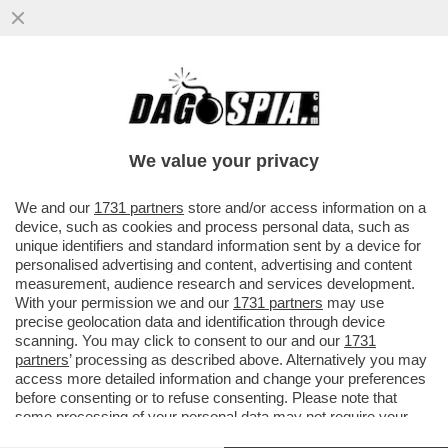
CIAK, MI GIRA! - DOVE ERAVAMO RIMASTI
CON GLI INCASSI? AH, CERTO, CON
'SUPER MARIO GALAXY IL FILM'..
We value your privacy
VAI ALL'ARTICOLO
We and our
1731 partners
store and/or access information on a
device, such as cookies and process personal data, such as
unique identifiers and standard information sent by a device for
personalised advertising and content, advertising and content
measurement, audience research and services development.
With your permission we and our
1731 partners
may use
precise geolocation data and identification through device
scanning. You may click to consent to our and our
1731
partners
’ processing as described above. Alternatively you may
access more detailed information and change your preferences
before consenting or to refuse consenting. Please note that
some processing of your personal data may not require your
consent, but you have a right to object to such processing. Your