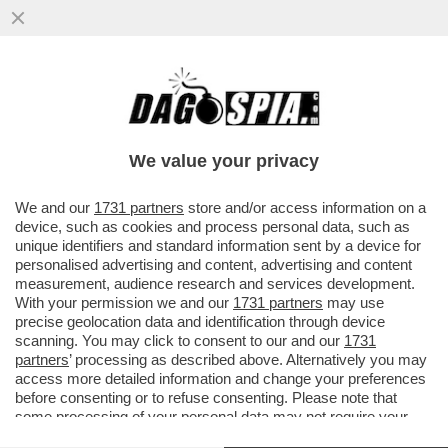
CIAK, MI GIRA! - DOVE ERAVAMO RIMASTI
CON GLI INCASSI? AH, CERTO, CON
'SUPER MARIO GALAXY IL FILM'..
We value your privacy
VAI ALL'ARTICOLO
We and our
1731 partners
store and/or access information on a
device, such as cookies and process personal data, such as
unique identifiers and standard information sent by a device for
personalised advertising and content, advertising and content
measurement, audience research and services development.
With your permission we and our
1731 partners
may use
precise geolocation data and identification through device
scanning. You may click to consent to our and our
1731
partners
’ processing as described above. Alternatively you may
access more detailed information and change your preferences
before consenting or to refuse consenting. Please note that
some processing of your personal data may not require your
consent, but you have a right to object to such processing. Your