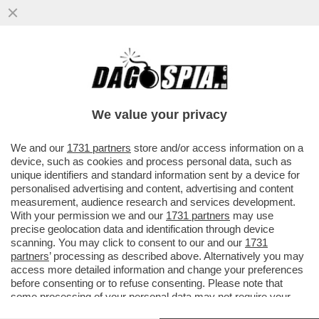
ANCHE CON TRUMP L’ITALIA È SEMPRE
L’EPICENTRO DELLA COSPIRAZIONE. E
TANTI SALUTI ALLA ...
We value your privacy
VAI ALL'ARTICOLO
We and our
1731 partners
store and/or access information on a
device, such as cookies and process personal data, such as
unique identifiers and standard information sent by a device for
personalised advertising and content, advertising and content
measurement, audience research and services development.
With your permission we and our
1731 partners
may use
precise geolocation data and identification through device
scanning. You may click to consent to our and our
1731
partners
’ processing as described above. Alternatively you may
access more detailed information and change your preferences
before consenting or to refuse consenting. Please note that
some processing of your personal data may not require your
consent, but you have a right to object to such processing. Your