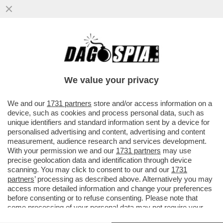
ANCHE CON TRUMP L’ITALIA È SEMPRE
L’EPICENTRO DELLA COSPIRAZIONE. E
TANTI SALUTI ALLA ...
We value your privacy
VAI ALL'ARTICOLO
We and our
1731 partners
store and/or access information on a
device, such as cookies and process personal data, such as
unique identifiers and standard information sent by a device for
personalised advertising and content, advertising and content
measurement, audience research and services development.
With your permission we and our
1731 partners
may use
precise geolocation data and identification through device
scanning. You may click to consent to our and our
1731
partners
’ processing as described above. Alternatively you may
access more detailed information and change your preferences
before consenting or to refuse consenting. Please note that
some processing of your personal data may not require your
consent, but you have a right to object to such processing. Your