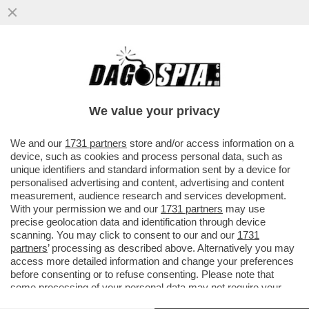
ANCHE CON TRUMP L’ITALIA È SEMPRE
L’EPICENTRO DELLA COSPIRAZIONE. E
TANTI SALUTI ALLA ...
We value your privacy
VAI ALL'ARTICOLO
We and our
1731 partners
store and/or access information on a
device, such as cookies and process personal data, such as
unique identifiers and standard information sent by a device for
personalised advertising and content, advertising and content
measurement, audience research and services development.
With your permission we and our
1731 partners
may use
precise geolocation data and identification through device
scanning. You may click to consent to our and our
1731
partners
’ processing as described above. Alternatively you may
access more detailed information and change your preferences
before consenting or to refuse consenting. Please note that
some processing of your personal data may not require your
consent, but you have a right to object to such processing. Your