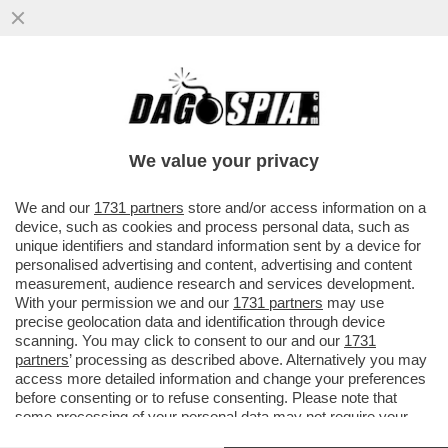
FERMI TUTTI! TRAVAGLIO SALVA
DAGOSPIA DALLE FIAMME DELL’INFERNO
– YOUPORN CI HA INFETTATO MORALMENT
We value your privacy
VAI ALL'ARTICOLO
We and our
1731 partners
store and/or access information on a
device, such as cookies and process personal data, such as
unique identifiers and standard information sent by a device for
personalised advertising and content, advertising and content
measurement, audience research and services development.
With your permission we and our
1731 partners
may use
precise geolocation data and identification through device
scanning. You may click to consent to our and our
1731
partners
’ processing as described above. Alternatively you may
access more detailed information and change your preferences
before consenting or to refuse consenting. Please note that
some processing of your personal data may not require your
consent, but you have a right to object to such processing. Your