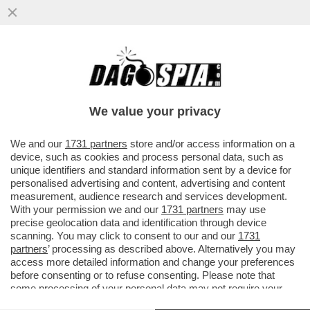
FERMI TUTTI! TRAVAGLIO SALVA
DAGOSPIA DALLE FIAMME DELL’INFERNO
– YOUPORN CI HA INFETTATO MORALMENT
We value your privacy
VAI ALL'ARTICOLO
We and our
1731 partners
store and/or access information on a
device, such as cookies and process personal data, such as
unique identifiers and standard information sent by a device for
personalised advertising and content, advertising and content
measurement, audience research and services development.
With your permission we and our
1731 partners
may use
precise geolocation data and identification through device
scanning. You may click to consent to our and our
1731
partners
’ processing as described above. Alternatively you may
access more detailed information and change your preferences
before consenting or to refuse consenting. Please note that
some processing of your personal data may not require your
consent, but you have a right to object to such processing. Your