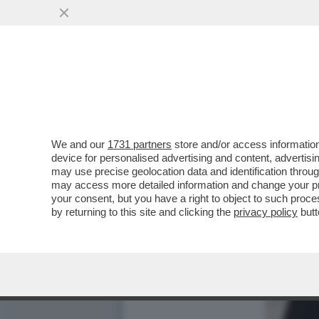
We and our
1731 partners
store and/or access information
device for personalised advertising and content, advert
may use precise geolocation data and identification throu
may access more detailed information and change your pre
your consent, but you have a right to object to such proc
by returning to this site and clicking the
privacy policy
butt