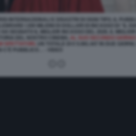
ISI INTERNAZIONALI E DISASTRI DI OGNI TIPO, IL PU
BRARE I 200 MILIONI DI DOLLARI DI INCASSO DI “IL
DI
E HA SEGNATO IL MIGLIOR INCASSO DEL 2026, IL MIGLI
STORIA DEL NOSTRO CINEMA,
AL SUO SECONDO GIORNO
349 SPETTATORI,
UN TOTALE DI € 5.081.447 IN DUE GIORNI,
N C’È PUBBLICO… - VIDEO