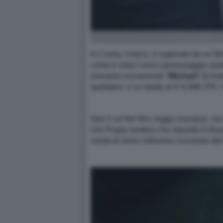
In Corea, invece, è superato da un film
come è visto l’unico personaggio asia
troviamo ovviamente “
Michael
” di An
spettatori, e un totale di € 9.496.376. 
Non è un bel film, leggo ovunque, ma
che Prada sembra che stavolta il diavo
moda di inizio millennio incurante d