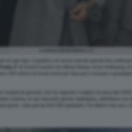
IL DIAVOLO VESTE PRADA 2. 6
astri di ogni tipo, il pubblico di mezzo mondo questo fine settiman
 Prada 2
” di David Frankel con Meryl Streep, Anne Hathaway, E
stano 250 milioni di break event per fare pari e iniziare a guadagn
po l’exploit di giovedì, che ha segnato il miglior incasso del 202
 nostro cinema, al suo secondo giorno raddoppia, addirittura con a
 due giorni, visto già da 634.558 spettatori. Poi ditemi che non c