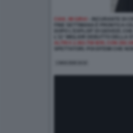
CIAK, MI GIRA!
-
INCURANTE DI CR
FINE SETTIMANA È PRONTO A CELE
DOPO L’EXPLOIT DI GIOVEDÌ, CH
L’11° MIGLIOR DEBUTTO DELLA 
ALTRI € 2.363.758 IERI, CON 292.
SPETTATORI. POI DITEMI CHE NO
1 MAG 2026 10:15