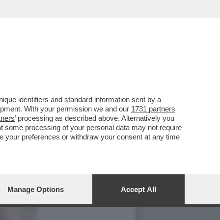
que identifiers and standard information sent by a
lopment. With your permission we and our
1731 partners
tners
’ processing as described above. Alternatively you
at some processing of your personal data may not require
nge your preferences or withdraw your consent at any time
Manage Options
Accept All