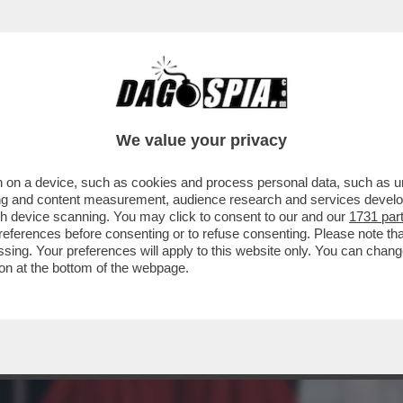
We value your privacy
 on a device, such as cookies and process personal data, such as uni
ising and content measurement, audience research and services deve
gh device scanning. You may click to consent to our and our
1731 par
ferences before consenting or to refuse consenting. Please note th
essing. Your preferences will apply to this website only. You can cha
on at the bottom of the webpage.