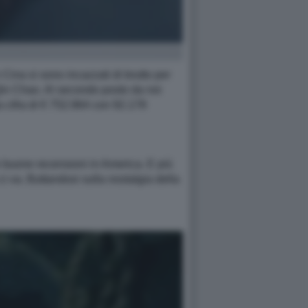
 Cina si sono incazzati di brutto per
Qin Chao. Al secondo posto da noi
a cifra di € 752.964 con 92.178
 buone recensioni in America. E più
i va. Buttandosi sulla nostalgia della