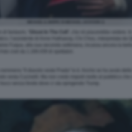
MICHAEL IL BIOPIC DI MICHAEL JACKSON 11
 di fantasmi, “
Ghost In The Cell
”, che mi piacerebbe vedere. In
tico, l’assistente di Anne Hathaway, Chi Chou, interpretata da 
toine Fuqua, alla sua seconda settimana, incassa ancora la bell
Visto cioè da 1.169.439 di spettatori.
 nemmeno “Il diavolo veste Prada” lo è. Anche se ha avuto delle
lo vesta Cucinelli. Ma non credo importi molto al pubblico che c
el buco senza fondo dove ci sta spingendo Trump.