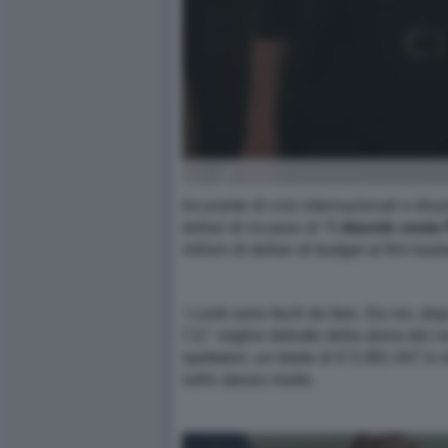
Incurante di crisi internazionali e dis
dollari di incasso di “Il
diavolo veste
milioni di dollari di budget al film ba
I conti sono facili da fare. Da noi, do
l’11° miglior debutto della storia del
spettatori, un totale di € 5.081.447 in
nello stesso modo.