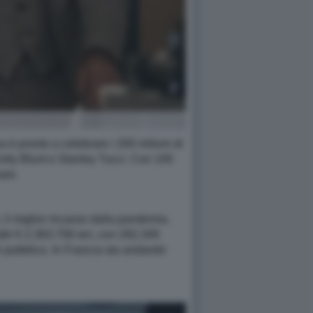
a è pronto a celebrare i 200 milioni di
mily Blunt e Stanley Tucci. Con 100
are.
6, il miglior incasso dalla pandemia,
ltri € 2.363.758 ieri, con 292.349
’è pubblico. In Francia sta andando