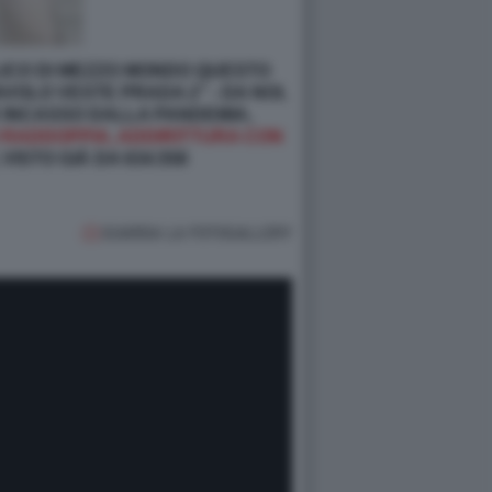
BBLICO DI MEZZO MONDO QUESTO
AVOLO VESTE PRADA 2
” - DA NOI,
OR INCASSO DALLA PANDEMIA,
 RADDOPPIA, ADDIRITTURA CON
 VISTO GIÀ DA 634.558
GUARDA LA FOTOGALLERY