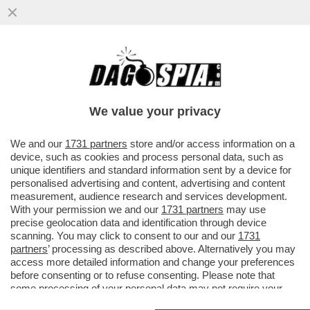
We value your privacy
We and our
1731 partners
store and/or access information on a
device, such as cookies and process personal data, such as
unique identifiers and standard information sent by a device for
personalised advertising and content, advertising and content
measurement, audience research and services development.
With your permission we and our
1731 partners
may use
precise geolocation data and identification through device
scanning. You may click to consent to our and our
1731
partners
’ processing as described above. Alternatively you may
access more detailed information and change your preferences
"LASCIO IL GRUPPO SAN DONATO PER FARE IL
before consenting or to refuse consenting. Please note that
RAPPER IN FRANCIA"
- LA METAMORFOSI DI PAOLO
some processing of your personal data may not require your
ROTELLI, EX PRESIDENTE DEL GRUPPO,
CHE ORA SI
consent, but you have a right to object to such processing. Your