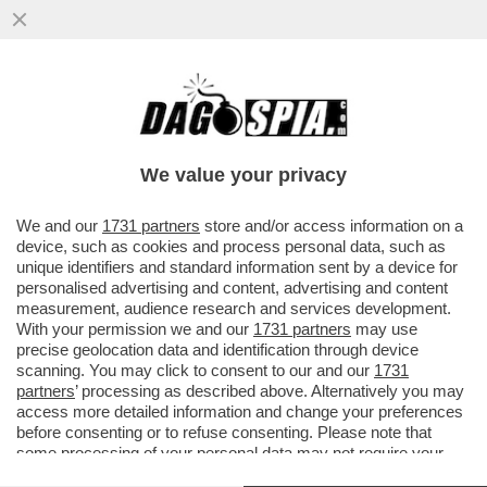
ALEX ZANARDI, IL CAMIONISTA: STAVO
ANDANDO A 30 ALL'ORA. E' STATO UN
SECONDO
We value your privacy
VAI ALL'ARTICOLO
We and our
1731 partners
store and/or access information on a
device, such as cookies and process personal data, such as
unique identifiers and standard information sent by a device for
personalised advertising and content, advertising and content
measurement, audience research and services development.
With your permission we and our
1731 partners
may use
precise geolocation data and identification through device
scanning. You may click to consent to our and our
1731
partners
’ processing as described above. Alternatively you may
access more detailed information and change your preferences
before consenting or to refuse consenting. Please note that
some processing of your personal data may not require your
consent, but you have a right to object to such processing. Your