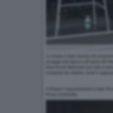
La serata è stata inserita nel program
omaggio alla figura e all’opera del Mae
dove Ennio Morricone era nato e avev
composto da cittadini, turisti e appass
A dirigere l’appuntamento è stato Nic
Roma Sinfonietta.