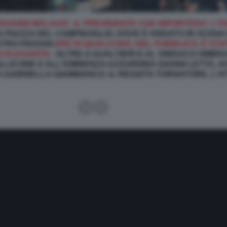
OVANNI MALAGO', IL PRESIDENTE CHE RIPORTERA' L'ITA
A PIAZZA DEL CAMPIDOGLIO, DOVE È ANDATO IN SCENA
STRO PIOVANI
(PIÙ DI QUALCUNO, NEL PUBBLICO, È STA
O ELEGANTI)
- OLTRE A GUALTIERI E AL SINDACO OMBRA
CONE E ALL'EMINENZA AZZURRINA GIANNI LETTA, AVV
 GABRIELLA GIAMMANCO, IL REGISTA TORNATORE, L’A