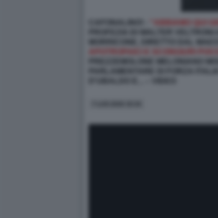
CAFONALINO! -
"ABBIAMO QUI GI
PROFEZIA DI WALTER VELTRONI 
MORRICONE, DIRETTO DAL MAE
APOTROPAICI E SCONGIURI POC
PREZZEMOLONE MELONIANO MOLLI
PARLAMENTARE DI FORZA ITALIA
D'UBALDO E... – VIDEO
7 LUG 2026 19:34