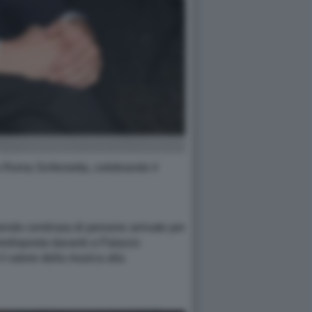
 Roma Sinfonietta, celebrando il
endo centinaia di persone arrivate per
redisposta davanti a Palazzo
l valore della musica alla