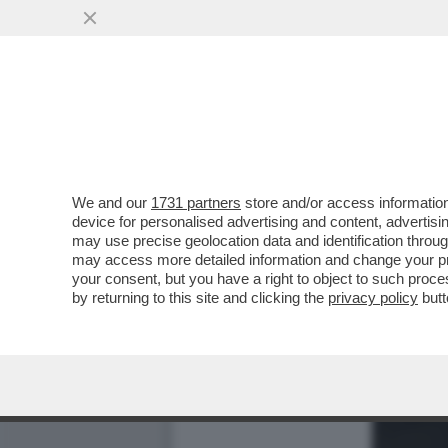
We and our
1731 partners
store and/or access information
device for personalised advertising and content, advert
may use precise geolocation data and identification throu
may access more detailed information and change your pre
your consent, but you have a right to object to such proc
by returning to this site and clicking the
privacy policy
butt