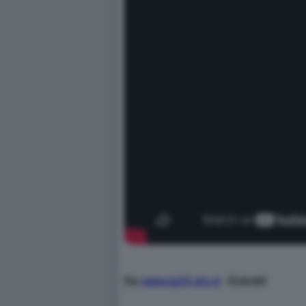
Da
www.tg24.sky.it
- Estratti