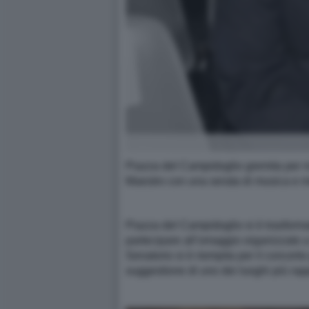
Piazza del Campidoglio gremita per ri
Maestro con una serata di musica e 
Piazza del Campidoglio si è trasforma
partecipare all’omaggio organizzato 
Senatorio si è riempita per il concert
suggestione di uno dei luoghi più rapp