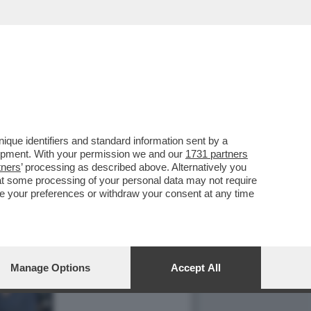
que identifiers and standard information sent by a
lopment. With your permission we and our
1731 partners
tners
’ processing as described above. Alternatively you
at some processing of your personal data may not require
nge your preferences or withdraw your consent at any time
Manage Options
Accept All