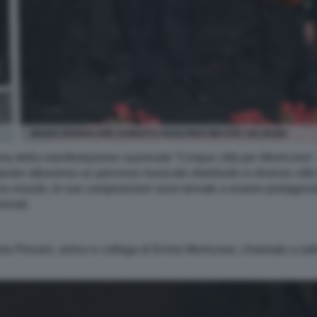
MARIA MORRICONE ROBERTO GUALTIERI WALTER VELTRONI
ma della manifestazione nazionale “Cinque città per Morricone”, 
stro attraverso un percorso musicale distribuito in diverse città 
a vissuto, le sue composizioni sono tornate a essere protagoni
ionati.
ola Piovani, amico e collega di Ennio Morricone, chiamato a sali