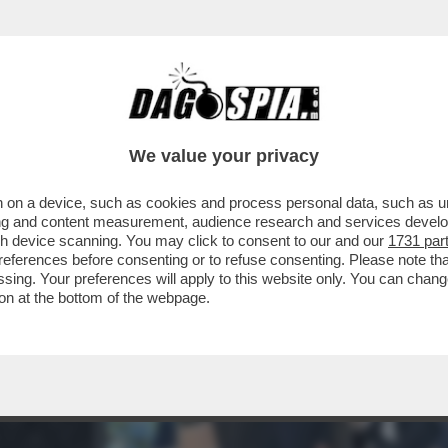
We value your privacy
 on a device, such as cookies and process personal data, such as uni
ising and content measurement, audience research and services deve
gh device scanning. You may click to consent to our and our
1731 par
ferences before consenting or to refuse consenting. Please note th
essing. Your preferences will apply to this website only. You can cha
on at the bottom of the webpage.