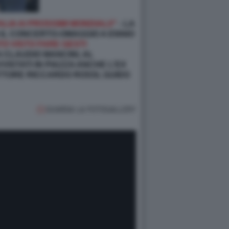
LIA AI PROSSIMI MONDIALI!"
- LA
 IL CONCERTO-OMAGGIO A ENNIO
TO VISTO FARE GESTI
 CLAUDIO MANCINI, AL
ISTATI IN PIAZZA ANCHE L’EX
TTORE RICCARDO ROSSI, GUIDO
GUARDA LA FOTOGALLERY