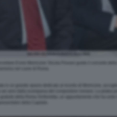
WALTER VELTRONI ROBERTO GUALTIERI
cordare Ennio Morricone: Nicola Piovani guida il concerto della
memoria nel cuore di Roma.
ta in un grande spazio dedicato al ricordo di Morricone, accogli
a sei anni dalla scomparsa del compositore romano. La platea p
o gratuito della Roma Sinfonietta, un appuntamento che ha unito i
resentativi della Capitale.