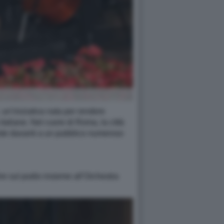
un’iniziativa nata per rendere
italiane. Nel cuore di Roma, la città
ste davanti a un pubblico numeroso
re sul podio insieme all’Orchestra