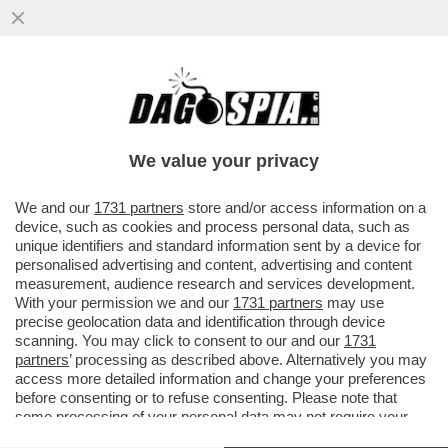
AVVISATE CONTE, E SOPRATTUTTO OLIVIA
PALADINO: SUI SOCIAL 'LE BIMBE DI
VALENTINA FICO' SONO ...
We value your privacy
VAI ALL'ARTICOLO
We and our
1731 partners
store and/or access information on a
device, such as cookies and process personal data, such as
unique identifiers and standard information sent by a device for
personalised advertising and content, advertising and content
measurement, audience research and services development.
With your permission we and our
1731 partners
may use
precise geolocation data and identification through device
scanning. You may click to consent to our and our
1731
partners
’ processing as described above. Alternatively you may
access more detailed information and change your preferences
before consenting or to refuse consenting. Please note that
some processing of your personal data may not require your
consent, but you have a right to object to such processing. Your