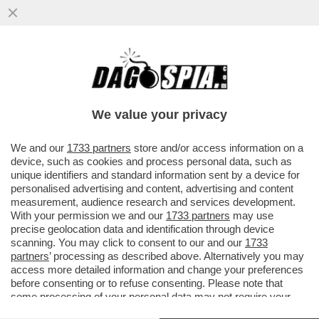
AVVISATE CONTE, E SOPRATTUTTO OLIVIA
PALADINO: SUI SOCIAL 'LE BIMBE DI
VALENTINA FICO' SONO ...
We value your privacy
VAI ALL'ARTICOLO
We and our
1733 partners
store and/or access information on a
device, such as cookies and process personal data, such as
unique identifiers and standard information sent by a device for
personalised advertising and content, advertising and content
measurement, audience research and services development.
With your permission we and our
1733 partners
may use
precise geolocation data and identification through device
scanning. You may click to consent to our and our
1733
partners
’ processing as described above. Alternatively you may
access more detailed information and change your preferences
before consenting or to refuse consenting. Please note that
some processing of your personal data may not require your
consent, but you have a right to object to such processing. Your