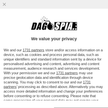
AVVISATE CONTE, E SOPRATTUTTO OLIVIA
PALADINO: SUI SOCIAL 'LE BIMBE DI
VALENTINA FICO' SONO ...
We value your privacy
VAI ALL'ARTICOLO
We and our
1731 partners
store and/or access information on a
device, such as cookies and process personal data, such as
unique identifiers and standard information sent by a device for
personalised advertising and content, advertising and content
measurement, audience research and services development.
With your permission we and our
1731 partners
may use
precise geolocation data and identification through device
scanning. You may click to consent to our and our
1731
partners
’ processing as described above. Alternatively you may
access more detailed information and change your preferences
before consenting or to refuse consenting. Please note that
some processing of your personal data may not require your
consent, but you have a right to object to such processing. Your