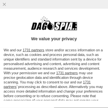
BRERA UNA VOLTA - LA PINACOTECA
MILANESE È DIVENTATA UN DISCOUNT
DELL’INTRATTENIMENTO...
We value your privacy
VAI ALL'ARTICOLO
We and our
1731 partners
store and/or access information on a
device, such as cookies and process personal data, such as
unique identifiers and standard information sent by a device for
personalised advertising and content, advertising and content
measurement, audience research and services development.
With your permission we and our
1731 partners
may use
precise geolocation data and identification through device
scanning. You may click to consent to our and our
1731
partners
’ processing as described above. Alternatively you may
access more detailed information and change your preferences
before consenting or to refuse consenting. Please note that
some processing of your personal data may not require your
consent, but you have a right to object to such processing. Your