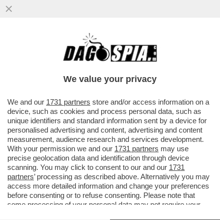
BRERA UNA VOLTA - LA PINACOTECA
MILANESE È DIVENTATA UN DISCOUNT
DELL’INTRATTENIMENTO...
We value your privacy
VAI ALL'ARTICOLO
We and our
1731 partners
store and/or access information on a
device, such as cookies and process personal data, such as
unique identifiers and standard information sent by a device for
personalised advertising and content, advertising and content
measurement, audience research and services development.
With your permission we and our
1731 partners
may use
precise geolocation data and identification through device
scanning. You may click to consent to our and our
1731
partners
’ processing as described above. Alternatively you may
access more detailed information and change your preferences
before consenting or to refuse consenting. Please note that
some processing of your personal data may not require your
consent, but you have a right to object to such processing. Your