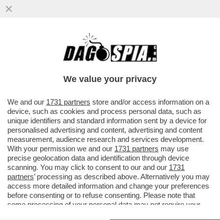
BRERA UNA VOLTA - LA PINACOTECA
MILANESE È DIVENTATA UN DISCOUNT
DELL’INTRATTENIMENTO...
We value your privacy
VAI ALL'ARTICOLO
We and our
1731 partners
store and/or access information on a
device, such as cookies and process personal data, such as
unique identifiers and standard information sent by a device for
personalised advertising and content, advertising and content
measurement, audience research and services development.
With your permission we and our
1731 partners
may use
precise geolocation data and identification through device
scanning. You may click to consent to our and our
1731
partners
’ processing as described above. Alternatively you may
access more detailed information and change your preferences
before consenting or to refuse consenting. Please note that
some processing of your personal data may not require your
consent, but you have a right to object to such processing. Your