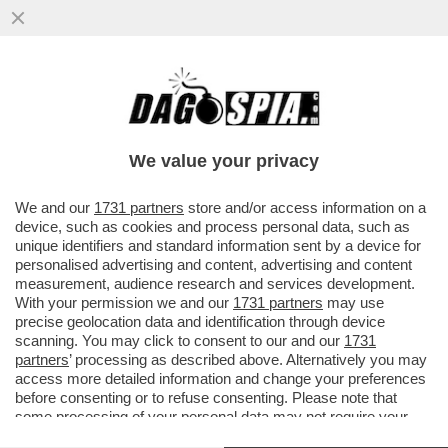
BRERA UNA VOLTA - LA PINACOTECA
MILANESE È DIVENTATA UN DISCOUNT
DELL’INTRATTENIMENTO...
We value your privacy
VAI ALL'ARTICOLO
We and our
1731 partners
store and/or access information on a
device, such as cookies and process personal data, such as
unique identifiers and standard information sent by a device for
personalised advertising and content, advertising and content
measurement, audience research and services development.
With your permission we and our
1731 partners
may use
precise geolocation data and identification through device
scanning. You may click to consent to our and our
1731
partners
’ processing as described above. Alternatively you may
access more detailed information and change your preferences
before consenting or to refuse consenting. Please note that
some processing of your personal data may not require your
consent, but you have a right to object to such processing. Your