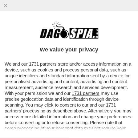
BRERA UNA VOLTA - LA PINACOTECA
MILANESE È DIVENTATA UN DISCOUNT
DELL’INTRATTENIMENTO...
We value your privacy
VAI ALL'ARTICOLO
We and our
1731 partners
store and/or access information on a
device, such as cookies and process personal data, such as
unique identifiers and standard information sent by a device for
personalised advertising and content, advertising and content
measurement, audience research and services development.
With your permission we and our
1731 partners
may use
precise geolocation data and identification through device
scanning. You may click to consent to our and our
1731
partners
’ processing as described above. Alternatively you may
access more detailed information and change your preferences
before consenting or to refuse consenting. Please note that
some processing of your personal data may not require your
consent, but you have a right to object to such processing. Your