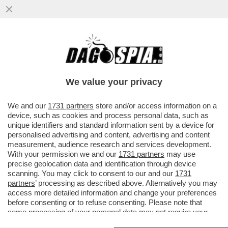
IL CINEMA DEI GIUSTI - MENTRE
ASPETTIAMO I DAVID DI DONATELLO,
MERCOLEDÌ 6 MAGGIO, CELEBRAZIONE...
We value your privacy
VAI ALL'ARTICOLO
We and our
1731 partners
store and/or access information on a
device, such as cookies and process personal data, such as
unique identifiers and standard information sent by a device for
personalised advertising and content, advertising and content
measurement, audience research and services development.
With your permission we and our
1731 partners
may use
precise geolocation data and identification through device
scanning. You may click to consent to our and our
1731
partners
’ processing as described above. Alternatively you may
access more detailed information and change your preferences
before consenting or to refuse consenting. Please note that
some processing of your personal data may not require your
consent, but you have a right to object to such processing. Your