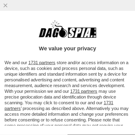
IL CINEMA DEI GIUSTI - MENTRE
ASPETTIAMO I DAVID DI DONATELLO,
MERCOLEDÌ 6 MAGGIO, CELEBRAZIONE...
We value your privacy
VAI ALL'ARTICOLO
We and our
1731 partners
store and/or access information on a
device, such as cookies and process personal data, such as
unique identifiers and standard information sent by a device for
personalised advertising and content, advertising and content
measurement, audience research and services development.
With your permission we and our
1731 partners
may use
precise geolocation data and identification through device
scanning. You may click to consent to our and our
1731
partners
’ processing as described above. Alternatively you may
access more detailed information and change your preferences
before consenting or to refuse consenting. Please note that
some processing of your personal data may not require your
consent, but you have a right to object to such processing. Your