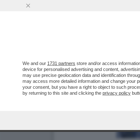
We and our
1731 partners
store and/or access information
device for personalised advertising and content, advert
may use precise geolocation data and identification throu
may access more detailed information and change your pre
your consent, but you have a right to object to such proc
by returning to this site and clicking the
privacy policy
butt