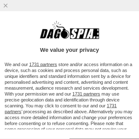
CAFONAL DEL LIBRO DEL DS WALTER
SABATINI ALL'ANIENE CON MALAGO’,DE
ROSSI E LA MOGLIE DI MIHAJLOVIC
We value your privacy
VAI ALL'ARTICOLO
We and our
1731 partners
store and/or access information on a
device, such as cookies and process personal data, such as
unique identifiers and standard information sent by a device for
personalised advertising and content, advertising and content
measurement, audience research and services development.
With your permission we and our
1731 partners
may use
precise geolocation data and identification through device
scanning. You may click to consent to our and our
1731
partners
’ processing as described above. Alternatively you may
access more detailed information and change your preferences
before consenting or to refuse consenting. Please note that
some processing of your personal data may not require your
consent, but you have a right to object to such processing. Your