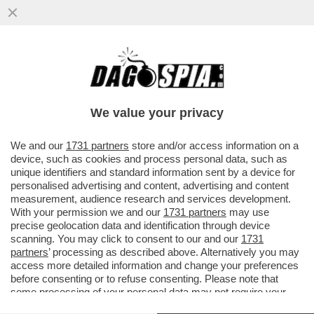
CAFONAL DEL LIBRO DEL DS WALTER
SABATINI ALL'ANIENE CON MALAGO’,DE
ROSSI E LA MOGLIE DI MIHAJLOVIC
We value your privacy
VAI ALL'ARTICOLO
We and our
1731 partners
store and/or access information on a
device, such as cookies and process personal data, such as
unique identifiers and standard information sent by a device for
personalised advertising and content, advertising and content
measurement, audience research and services development.
With your permission we and our
1731 partners
may use
precise geolocation data and identification through device
scanning. You may click to consent to our and our
1731
partners
’ processing as described above. Alternatively you may
access more detailed information and change your preferences
before consenting or to refuse consenting. Please note that
some processing of your personal data may not require your
consent, but you have a right to object to such processing. Your