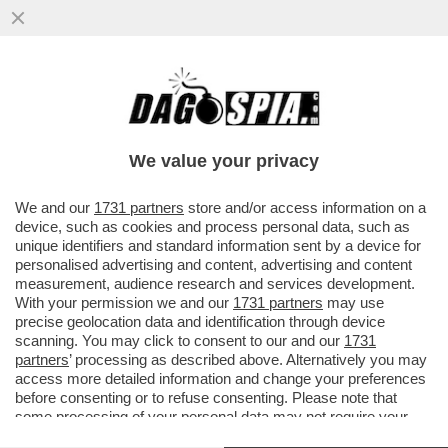
CAFONAL DEL LIBRO DEL DS WALTER
SABATINI ALL'ANIENE CON MALAGO’,DE
ROSSI E LA MOGLIE DI MIHAJLOVIC
We value your privacy
VAI ALL'ARTICOLO
We and our
1731 partners
store and/or access information on a
device, such as cookies and process personal data, such as
unique identifiers and standard information sent by a device for
personalised advertising and content, advertising and content
measurement, audience research and services development.
With your permission we and our
1731 partners
may use
precise geolocation data and identification through device
scanning. You may click to consent to our and our
1731
partners
’ processing as described above. Alternatively you may
access more detailed information and change your preferences
before consenting or to refuse consenting. Please note that
some processing of your personal data may not require your
consent, but you have a right to object to such processing. Your