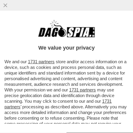
CAFONAL DEL LIBRO DEL DS WALTER
SABATINI ALL'ANIENE CON MALAGO’,DE
ROSSI E LA MOGLIE DI MIHAJLOVIC
We value your privacy
VAI ALL'ARTICOLO
We and our
1731 partners
store and/or access information on a
device, such as cookies and process personal data, such as
unique identifiers and standard information sent by a device for
personalised advertising and content, advertising and content
measurement, audience research and services development.
With your permission we and our
1731 partners
may use
precise geolocation data and identification through device
scanning. You may click to consent to our and our
1731
partners
’ processing as described above. Alternatively you may
access more detailed information and change your preferences
before consenting or to refuse consenting. Please note that
some processing of your personal data may not require your
consent, but you have a right to object to such processing. Your