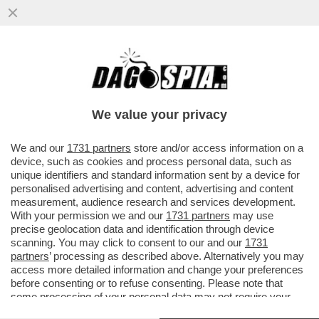
IL DIVANO DEI GIUSTI – STASERA DOPPIA
O TRIPLA RAZIONE DI SANTORO SU LA7.
MI SAREBBE PIACIUTO...
We value your privacy
VAI ALL'ARTICOLO
We and our
1731 partners
store and/or access information on a
device, such as cookies and process personal data, such as
unique identifiers and standard information sent by a device for
personalised advertising and content, advertising and content
measurement, audience research and services development.
With your permission we and our
1731 partners
may use
precise geolocation data and identification through device
scanning. You may click to consent to our and our
1731
partners
’ processing as described above. Alternatively you may
access more detailed information and change your preferences
before consenting or to refuse consenting. Please note that
some processing of your personal data may not require your
consent, but you have a right to object to such processing. Your