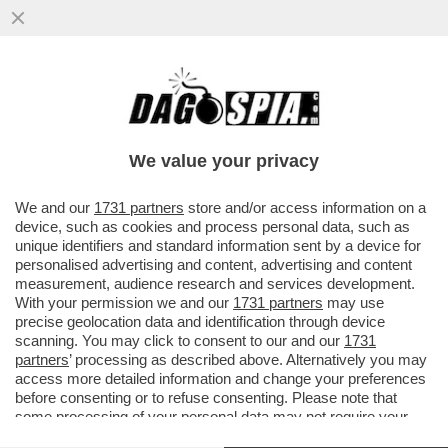
IL DIVANO DEI GIUSTI – STASERA DOPPIA
O TRIPLA RAZIONE DI SANTORO SU LA7.
MI SAREBBE PIACIUTO...
We value your privacy
VAI ALL'ARTICOLO
We and our
1731 partners
store and/or access information on a
device, such as cookies and process personal data, such as
unique identifiers and standard information sent by a device for
personalised advertising and content, advertising and content
measurement, audience research and services development.
With your permission we and our
1731 partners
may use
precise geolocation data and identification through device
scanning. You may click to consent to our and our
1731
partners
’ processing as described above. Alternatively you may
access more detailed information and change your preferences
before consenting or to refuse consenting. Please note that
some processing of your personal data may not require your
consent, but you have a right to object to such processing. Your