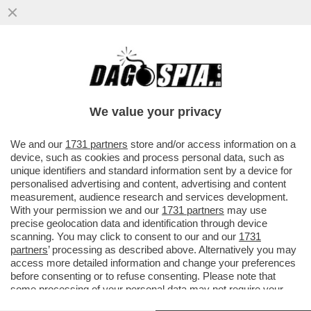
IL DIVANO DEI GIUSTI – STASERA DOPPIA
O TRIPLA RAZIONE DI SANTORO SU LA7.
MI SAREBBE PIACIUTO...
We value your privacy
VAI ALL'ARTICOLO
We and our
1731 partners
store and/or access information on a
device, such as cookies and process personal data, such as
unique identifiers and standard information sent by a device for
personalised advertising and content, advertising and content
measurement, audience research and services development.
With your permission we and our
1731 partners
may use
precise geolocation data and identification through device
scanning. You may click to consent to our and our
1731
partners
’ processing as described above. Alternatively you may
access more detailed information and change your preferences
before consenting or to refuse consenting. Please note that
some processing of your personal data may not require your
consent, but you have a right to object to such processing. Your