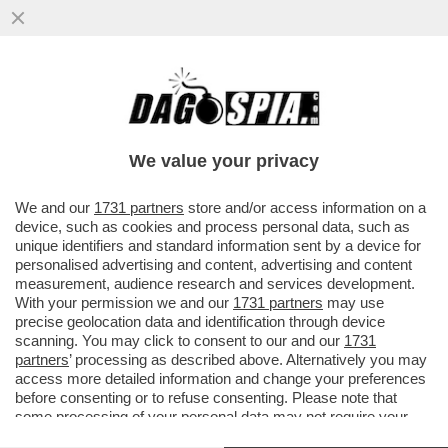
IL DIVANO DEI GIUSTI - IL FILM DELLA
SERATA IN CHIARO? DIREI 'PICCOLE
DONNE', NELLA VERSIONE 2019...
We value your privacy
VAI ALL'ARTICOLO
We and our
1731 partners
store and/or access information on a
device, such as cookies and process personal data, such as
unique identifiers and standard information sent by a device for
personalised advertising and content, advertising and content
measurement, audience research and services development.
With your permission we and our
1731 partners
may use
precise geolocation data and identification through device
scanning. You may click to consent to our and our
1731
partners
’ processing as described above. Alternatively you may
access more detailed information and change your preferences
before consenting or to refuse consenting. Please note that
some processing of your personal data may not require your
consent, but you have a right to object to such processing. Your