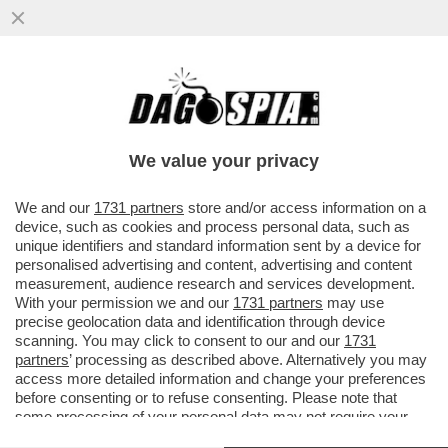
IL DIVANO DEI GIUSTI - IL FILM DELLA
SERATA IN CHIARO? DIREI 'PICCOLE
DONNE', NELLA VERSIONE 2019...
We value your privacy
VAI ALL'ARTICOLO
We and our
1731 partners
store and/or access information on a
device, such as cookies and process personal data, such as
unique identifiers and standard information sent by a device for
personalised advertising and content, advertising and content
measurement, audience research and services development.
With your permission we and our
1731 partners
may use
precise geolocation data and identification through device
scanning. You may click to consent to our and our
1731
partners
’ processing as described above. Alternatively you may
access more detailed information and change your preferences
before consenting or to refuse consenting. Please note that
some processing of your personal data may not require your
consent, but you have a right to object to such processing. Your