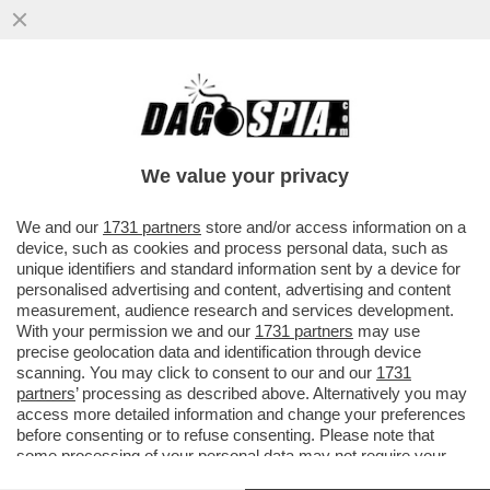
IL DIVANO DEI GIUSTI - IL FILM DELLA
SERATA IN CHIARO? DIREI 'PICCOLE
DONNE', NELLA VERSIONE 2019...
We value your privacy
VAI ALL'ARTICOLO
We and our
1731 partners
store and/or access information on a
device, such as cookies and process personal data, such as
unique identifiers and standard information sent by a device for
personalised advertising and content, advertising and content
measurement, audience research and services development.
With your permission we and our
1731 partners
may use
precise geolocation data and identification through device
scanning. You may click to consent to our and our
1731
partners
’ processing as described above. Alternatively you may
access more detailed information and change your preferences
before consenting or to refuse consenting. Please note that
some processing of your personal data may not require your
consent, but you have a right to object to such processing. Your