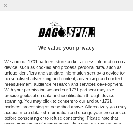
IL DIVANO DEI GIUSTI - IL FILM DELLA
SERATA IN CHIARO? DIREI 'PICCOLE
DONNE', NELLA VERSIONE 2019...
We value your privacy
VAI ALL'ARTICOLO
We and our
1731 partners
store and/or access information on a
device, such as cookies and process personal data, such as
unique identifiers and standard information sent by a device for
personalised advertising and content, advertising and content
measurement, audience research and services development.
With your permission we and our
1731 partners
may use
precise geolocation data and identification through device
scanning. You may click to consent to our and our
1731
partners
’ processing as described above. Alternatively you may
access more detailed information and change your preferences
before consenting or to refuse consenting. Please note that
some processing of your personal data may not require your
consent, but you have a right to object to such processing. Your