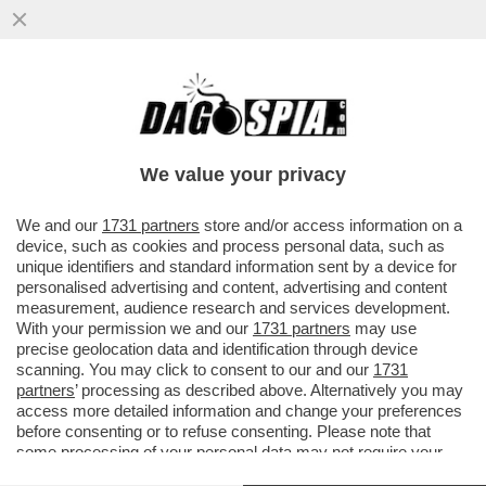
IL DIVANO DEI GIUSTI - IL FILM DELLA
SERATA IN CHIARO? DIREI 'PICCOLE
DONNE', NELLA VERSIONE 2019...
We value your privacy
VAI ALL'ARTICOLO
We and our
1731 partners
store and/or access information on a
device, such as cookies and process personal data, such as
unique identifiers and standard information sent by a device for
personalised advertising and content, advertising and content
measurement, audience research and services development.
With your permission we and our
1731 partners
may use
precise geolocation data and identification through device
scanning. You may click to consent to our and our
1731
partners
’ processing as described above. Alternatively you may
access more detailed information and change your preferences
before consenting or to refuse consenting. Please note that
some processing of your personal data may not require your
consent, but you have a right to object to such processing. Your